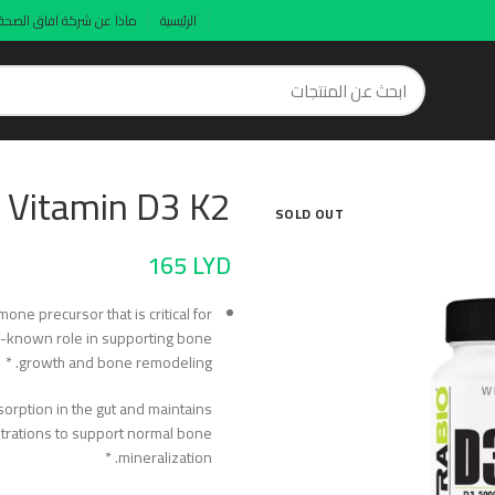
الرئيسية
ماذا عن شركة افاق الصحة
Vitamin D3 K2
SOLD OUT
165
LYD
one precursor that is critical for
ll-known role in supporting bone
growth and bone remodeling. *
sorption in the gut and maintains
rations to support normal bone
mineralization. *