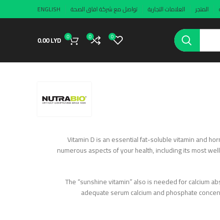
المتجر
العلامات التجارية
تواصل مع شركة افاق الصحة
ENGLISH
0
0
0
0.00
LYD
Vitamin D is an essential fat-soluble vitamin and horm
numerous aspects of your health, including its most we
The “sunshine vitamin” also is needed for calcium ab
adequate serum calcium and phosphate concent