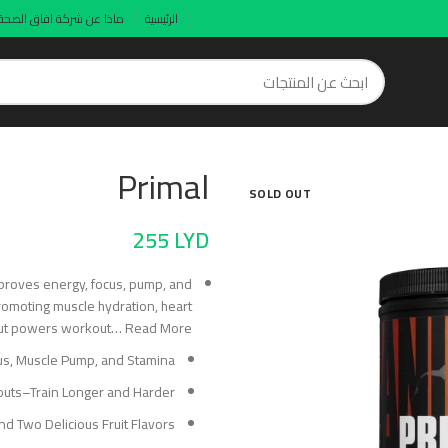
الرئيسية
ماذا عن شركة افاق الصحة
Primal
SOLD OUT
255
LYD
proves energy, focus, pump, and
romoting muscle hydration, heart
kout powers workout…
Read More
us, Muscle Pump, and Stamina
outs–Train Longer and Harder
and Two Delicious Fruit Flavors