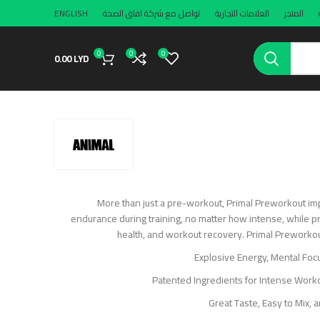
المتجر
العلامات التجارية
تواصل مع شركة افاق الصحة
ENGLISH
0
0
0
0.00
LYD
More than just a pre-workout, Primal Preworkout im
endurance during training, no matter how intense, while p
health, and workout recovery. Primal Prewor
Explosive Energy, Mental Foc
Patented Ingredients for Intense Work
Great Taste, Easy to Mix, 